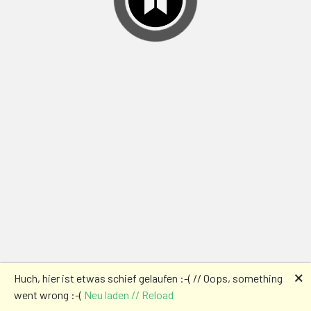
🗙
Huch, hier ist etwas schief gelaufen :-( // Oops, something
went wrong :-(
Neu laden // Reload