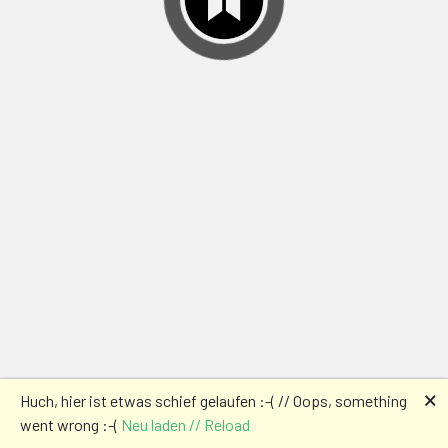
🗙
Huch, hier ist etwas schief gelaufen :-( // Oops, something
went wrong :-(
Neu laden // Reload