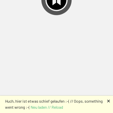
🗙
Huch, hier ist etwas schief gelaufen :-( // Oops, something
went wrong :-(
Neu laden // Reload