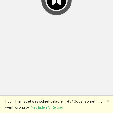
🗙
Huch, hier ist etwas schief gelaufen :-( // Oops, something
went wrong :-(
Neu laden // Reload