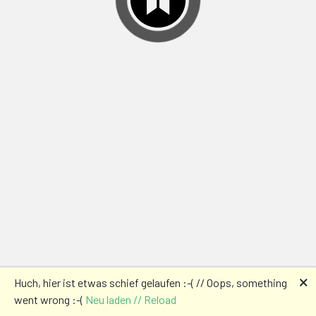
🗙
Huch, hier ist etwas schief gelaufen :-( // Oops, something
went wrong :-(
Neu laden // Reload