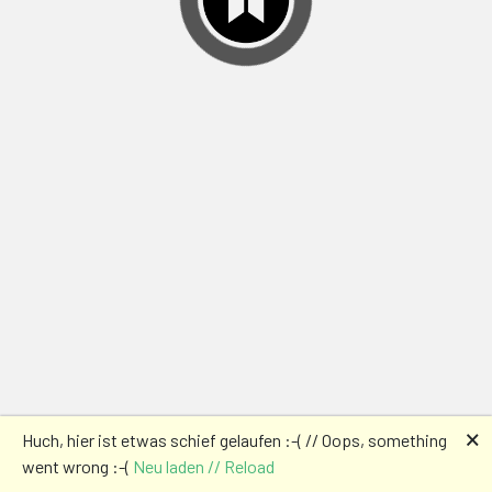
🗙
Huch, hier ist etwas schief gelaufen :-( // Oops, something
went wrong :-(
Neu laden // Reload