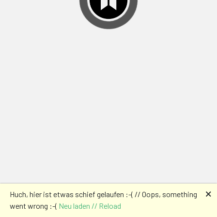
🗙
Huch, hier ist etwas schief gelaufen :-( // Oops, something
went wrong :-(
Neu laden // Reload