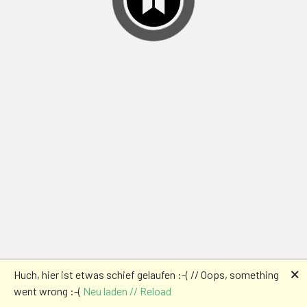
🗙
Huch, hier ist etwas schief gelaufen :-( // Oops, something
went wrong :-(
Neu laden // Reload