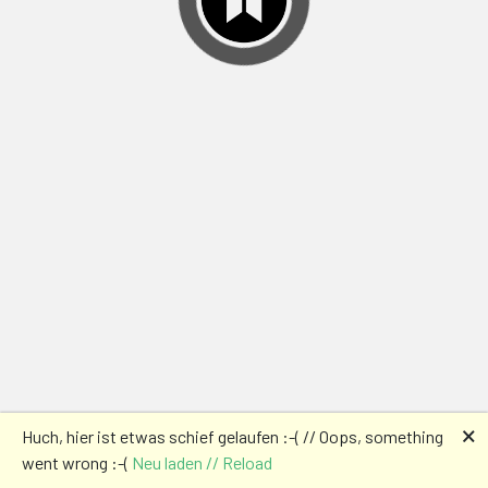
🗙
Huch, hier ist etwas schief gelaufen :-( // Oops, something
went wrong :-(
Neu laden // Reload