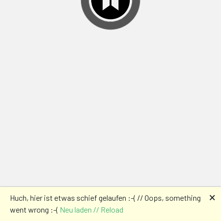
🗙
Huch, hier ist etwas schief gelaufen :-( // Oops, something
went wrong :-(
Neu laden // Reload