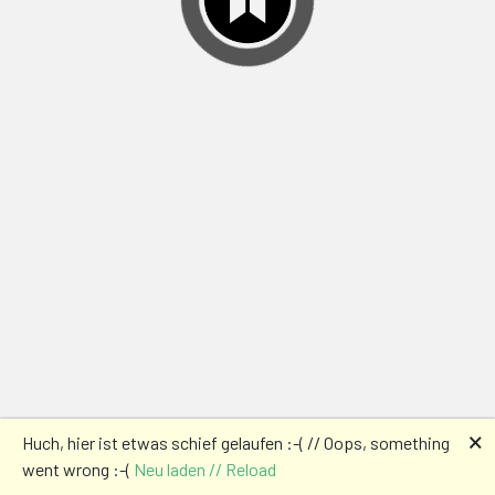
🗙
Huch, hier ist etwas schief gelaufen :-( // Oops, something
went wrong :-(
Neu laden // Reload