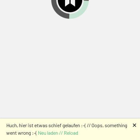
🗙
Huch, hier ist etwas schief gelaufen :-( // Oops, something
went wrong :-(
Neu laden // Reload