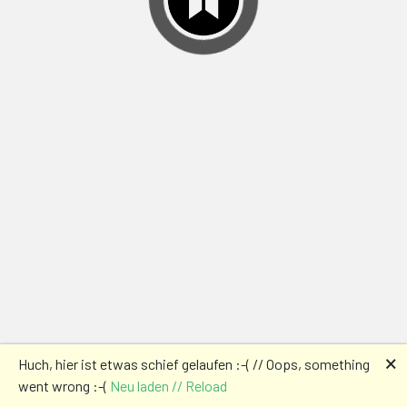
🗙
Huch, hier ist etwas schief gelaufen :-( // Oops, something
went wrong :-(
Neu laden // Reload