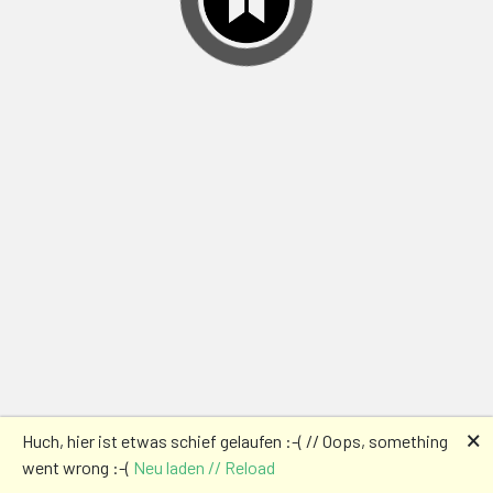
🗙
Huch, hier ist etwas schief gelaufen :-( // Oops, something
went wrong :-(
Neu laden // Reload