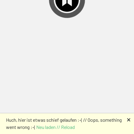
🗙
Huch, hier ist etwas schief gelaufen :-( // Oops, something
went wrong :-(
Neu laden // Reload