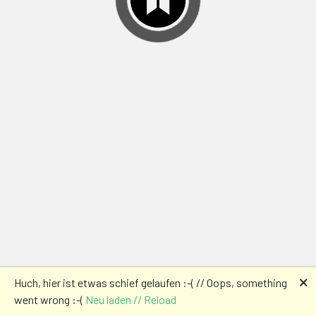
🗙
Huch, hier ist etwas schief gelaufen :-( // Oops, something
went wrong :-(
Neu laden // Reload