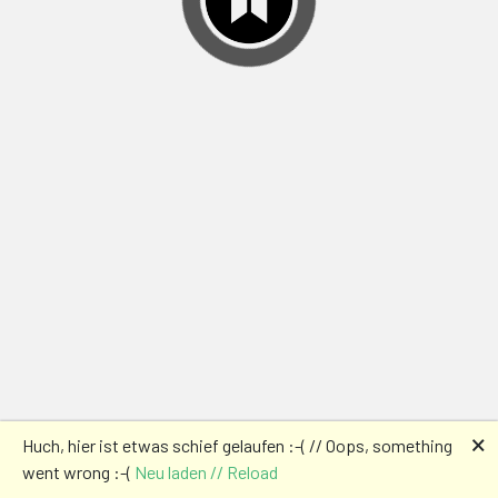
🗙
Huch, hier ist etwas schief gelaufen :-( // Oops, something
went wrong :-(
Neu laden // Reload