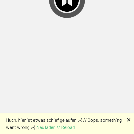
🗙
Huch, hier ist etwas schief gelaufen :-( // Oops, something
went wrong :-(
Neu laden // Reload