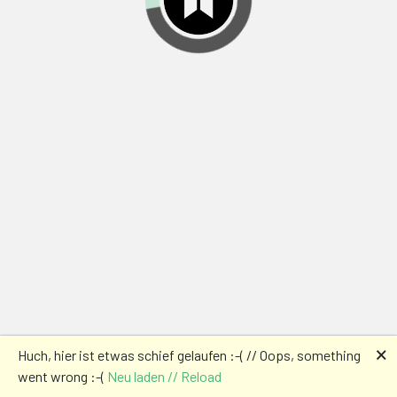
🗙
Huch, hier ist etwas schief gelaufen :-( // Oops, something
went wrong :-(
Neu laden // Reload