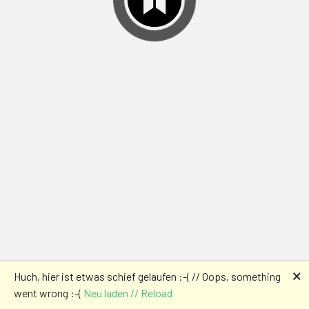
🗙
Huch, hier ist etwas schief gelaufen :-( // Oops, something
went wrong :-(
Neu laden // Reload