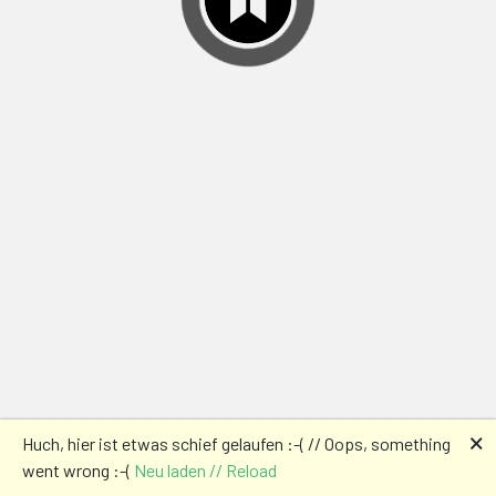
🗙
Huch, hier ist etwas schief gelaufen :-( // Oops, something
went wrong :-(
Neu laden // Reload