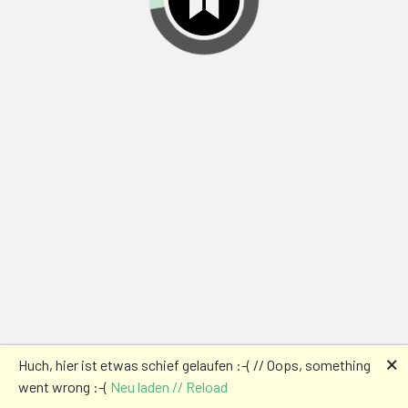
🗙
Huch, hier ist etwas schief gelaufen :-( // Oops, something
went wrong :-(
Neu laden // Reload