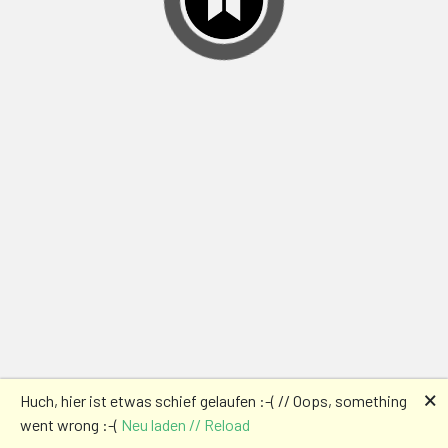
🗙
Huch, hier ist etwas schief gelaufen :-( // Oops, something
went wrong :-(
Neu laden // Reload