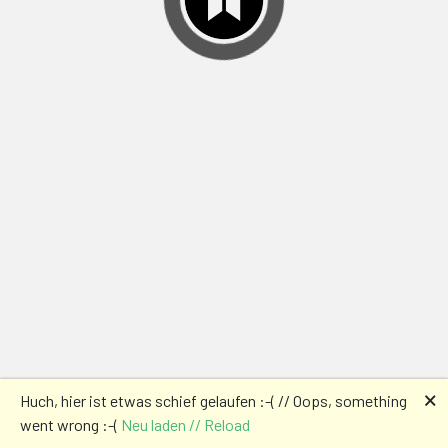
🗙
Huch, hier ist etwas schief gelaufen :-( // Oops, something
went wrong :-(
Neu laden // Reload