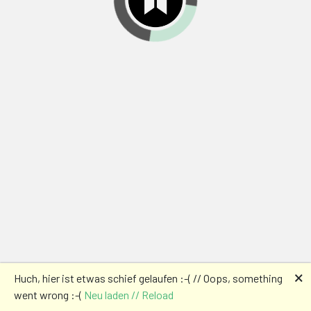
🗙
Huch, hier ist etwas schief gelaufen :-( // Oops, something
went wrong :-(
Neu laden // Reload