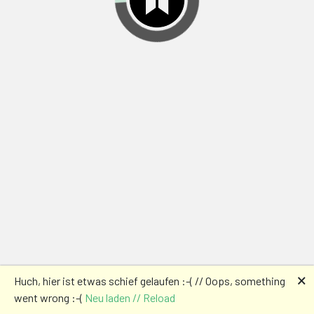
🗙
Huch, hier ist etwas schief gelaufen :-( // Oops, something
went wrong :-(
Neu laden // Reload