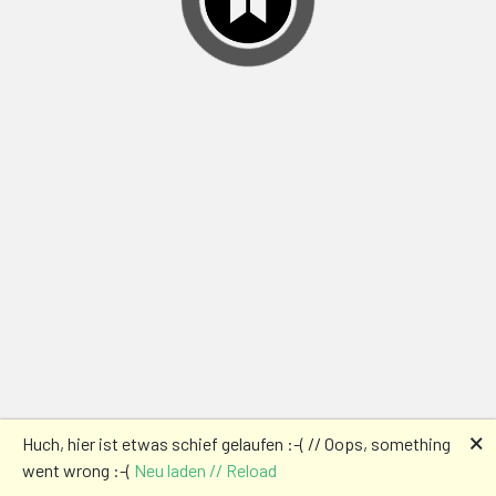
🗙
Huch, hier ist etwas schief gelaufen :-( // Oops, something
went wrong :-(
Neu laden // Reload