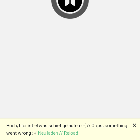
🗙
Huch, hier ist etwas schief gelaufen :-( // Oops, something
went wrong :-(
Neu laden // Reload