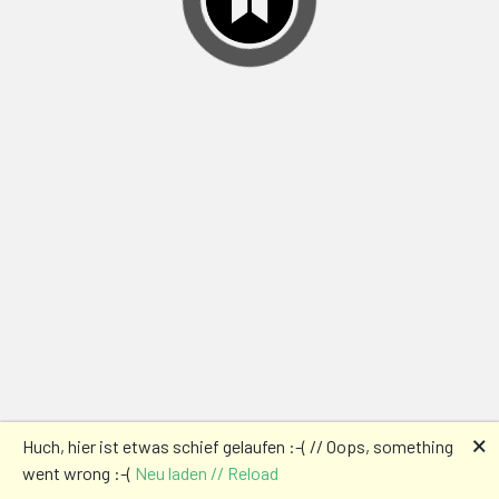
🗙
Huch, hier ist etwas schief gelaufen :-( // Oops, something
went wrong :-(
Neu laden // Reload