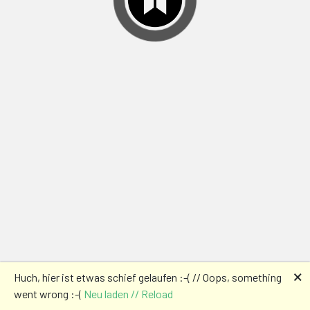
🗙
Huch, hier ist etwas schief gelaufen :-( // Oops, something
went wrong :-(
Neu laden // Reload