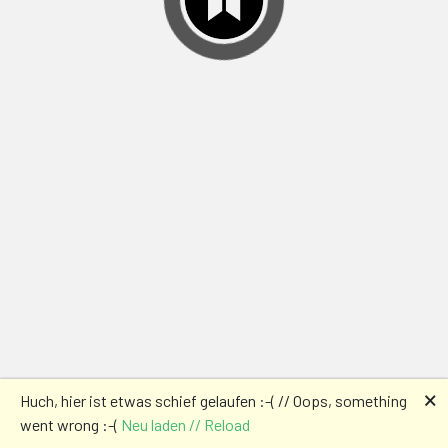
🗙
Huch, hier ist etwas schief gelaufen :-( // Oops, something
went wrong :-(
Neu laden // Reload