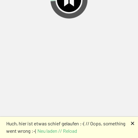
🗙
Huch, hier ist etwas schief gelaufen :-( // Oops, something
went wrong :-(
Neu laden // Reload