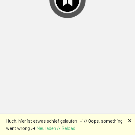
🗙
Huch, hier ist etwas schief gelaufen :-( // Oops, something
went wrong :-(
Neu laden // Reload