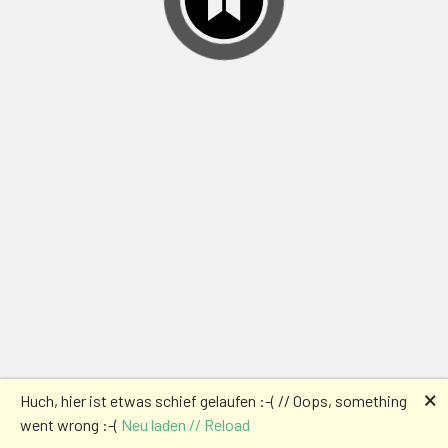
🗙
Huch, hier ist etwas schief gelaufen :-( // Oops, something
went wrong :-(
Neu laden // Reload