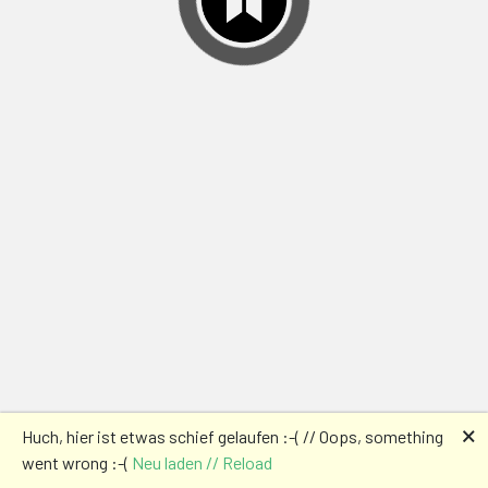
🗙
Huch, hier ist etwas schief gelaufen :-( // Oops, something
went wrong :-(
Neu laden // Reload