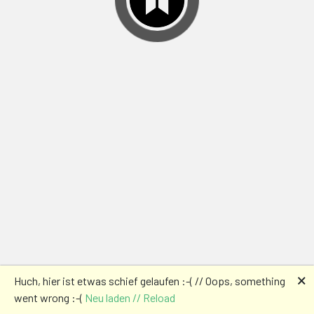
🗙
Huch, hier ist etwas schief gelaufen :-( // Oops, something
went wrong :-(
Neu laden // Reload