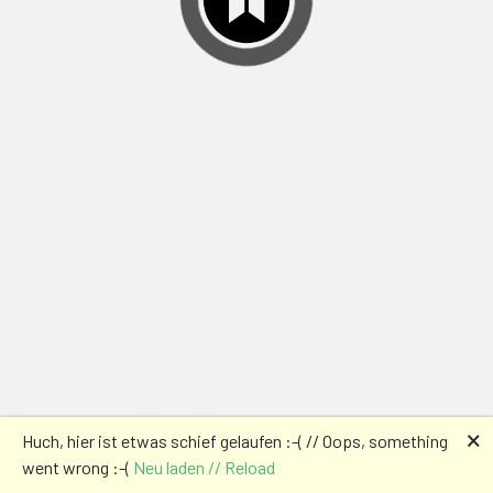
🗙
Huch, hier ist etwas schief gelaufen :-( // Oops, something
went wrong :-(
Neu laden // Reload