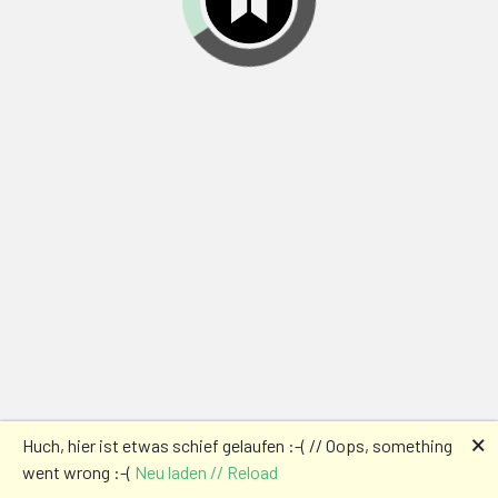
🗙
Huch, hier ist etwas schief gelaufen :-( // Oops, something
went wrong :-(
Neu laden // Reload