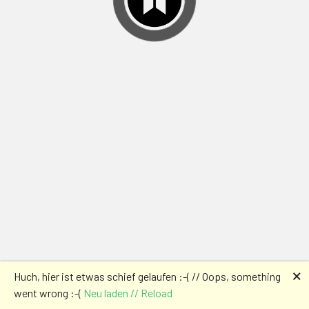
🗙
Huch, hier ist etwas schief gelaufen :-( // Oops, something
went wrong :-(
Neu laden // Reload