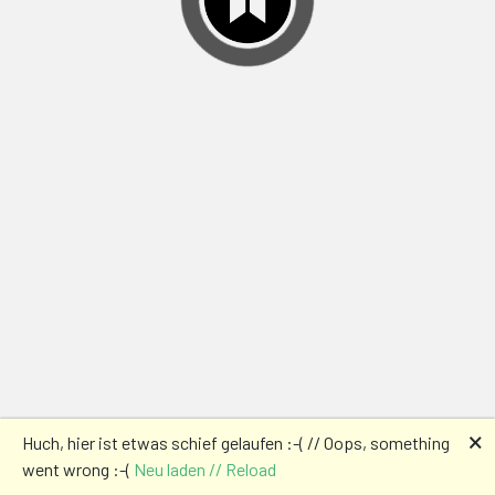
🗙
Huch, hier ist etwas schief gelaufen :-( // Oops, something
went wrong :-(
Neu laden // Reload