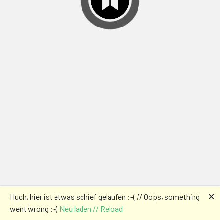
🗙
Huch, hier ist etwas schief gelaufen :-( // Oops, something
went wrong :-(
Neu laden // Reload