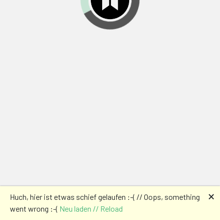
🗙
Huch, hier ist etwas schief gelaufen :-( // Oops, something
went wrong :-(
Neu laden // Reload