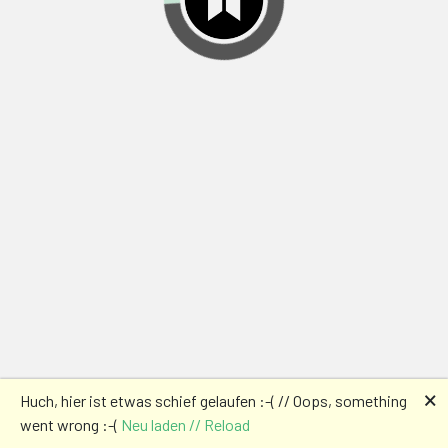
🗙
Huch, hier ist etwas schief gelaufen :-( // Oops, something
went wrong :-(
Neu laden // Reload