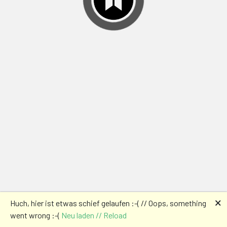
🗙
Huch, hier ist etwas schief gelaufen :-( // Oops, something
went wrong :-(
Neu laden // Reload