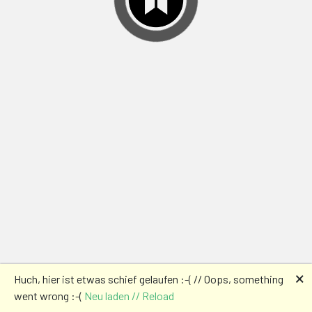
🗙
Huch, hier ist etwas schief gelaufen :-( // Oops, something
went wrong :-(
Neu laden // Reload