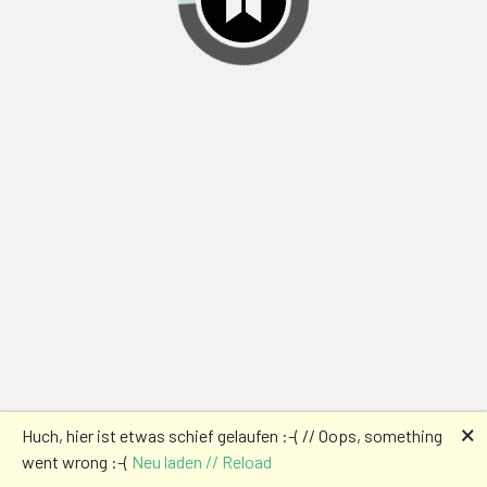
🗙
Huch, hier ist etwas schief gelaufen :-( // Oops, something
went wrong :-(
Neu laden // Reload