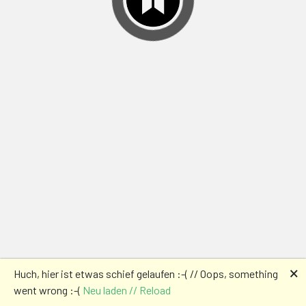
🗙
Huch, hier ist etwas schief gelaufen :-( // Oops, something
went wrong :-(
Neu laden // Reload