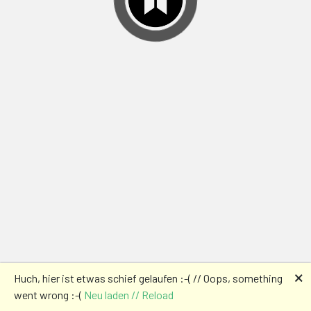
🗙
Huch, hier ist etwas schief gelaufen :-( // Oops, something
went wrong :-(
Neu laden // Reload