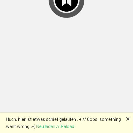
🗙
Huch, hier ist etwas schief gelaufen :-( // Oops, something
went wrong :-(
Neu laden // Reload