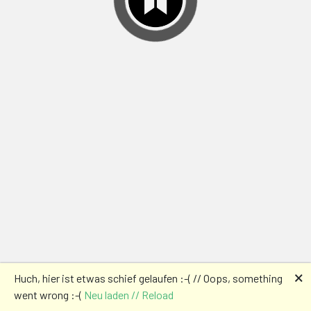
🗙
Huch, hier ist etwas schief gelaufen :-( // Oops, something
went wrong :-(
Neu laden // Reload